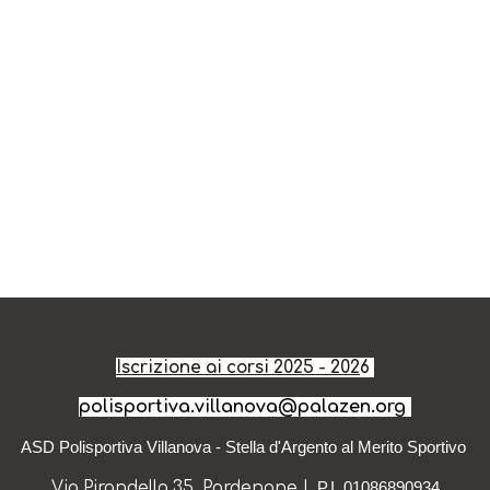
Iscrizione ai corsi 202
5
- 202
6
polisportiva.villanova@palazen.org
ASD Polisportiva Villanova - Stella d'Argento al Merito Sportivo
Via Pirandello 35, Pordenone |
P.I. 01086890934