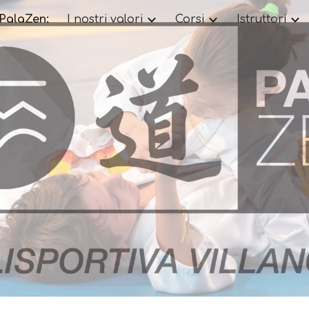
PalaZen:
I nostri valori
Corsi
Istruttori
ip to main content
Skip to navigat